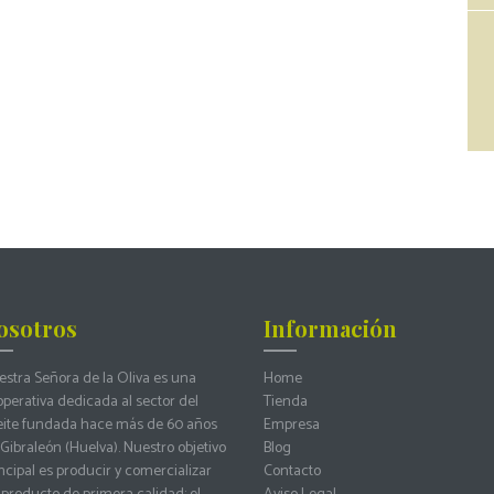
osotros
Información
stra Señora de la Oliva es una
Home
perativa dedicada al sector del
Tienda
eite fundada hace más de 60 años
Empresa
Gibraleón (Huelva). Nuestro objetivo
Blog
ncipal es producir y comercializar
Contacto