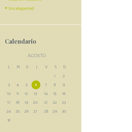
Uncategorized
Next item
1Lx15 oleodiel
Calendario
AGOSTO
L
M
X
J
V
S
D
1
2
3
4
5
6
7
8
9
10
11
12
13
14
15
16
17
18
19
20
21
22
23
24
25
26
27
28
29
30
31