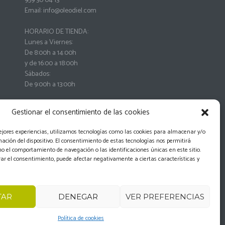
959 30 04 13
Email: info@oleodiel.com
HORARIO DE TIENDA:
Lunes a Viernes:
De 8:00h a 14:00h
y de 16:00 a 18:00h
Sábados:
De 9:00h a 13:00h
Gestionar el consentimiento de las cookies
ejores experiencias, utilizamos tecnologías como las cookies para almacenar y/o
mación del dispositivo. El consentimiento de estas tecnologías nos permitirá
o el comportamiento de navegación o las identificaciones únicas en este sitio.
irar el consentimiento, puede afectar negativamente a ciertas características y
o de desistimiento
TAR
DENEGAR
VER PREFERENCIAS
Política de cookies