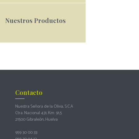
Nuestros Productos
Contacto
Nuestra Señora de la Oliva, S.C.A
Ctra. Nacional 431, Km. 91,5
21500 Gibraleón, Huelva
959 30 00 33