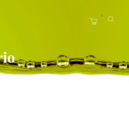
0
rio