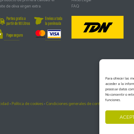
producto de primera calidad: el
Aviso Legal
ite de oliva virgen extra.
FAQ
Para ofrecer las m
acceder a la infor
procesar datos com
No consentir o ret
funciones.
acidad
-
Política de cookies
-
Condiciones generales de contratación
-
Document
ACEP