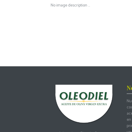
No image description ...
N
Nue
coo
ac
en 
pri