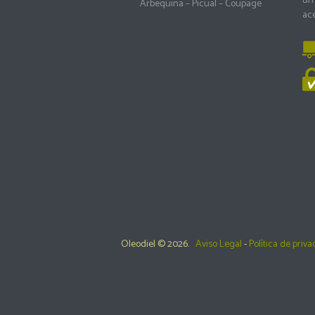
un 
Arbequina
–
Picual
–
Coupage
ace
Oleodiel © 2026.
Aviso Legal
-
Política de priv