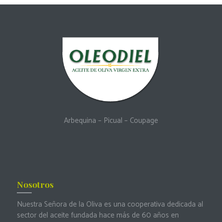
Arbequina
–
Picual
–
Coupage
Nosotros
Nuestra Señora de la Oliva es una cooperativa dedicada al
sector del aceite fundada hace más de 60 años en