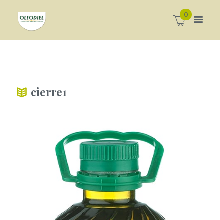
0
cierre1