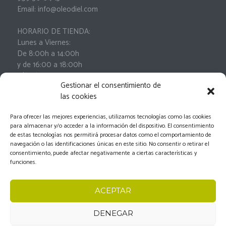
Email: info@oleodiel.com
HORARIO DE TIENDA:
Lunes a Viernes:
De 8:00h a 14:00h
y de 16:00 a 18:00h
Sábados:
Gestionar el consentimiento de
De 9:00h a 13:00h
las cookies
Para ofrecer las mejores experiencias, utilizamos tecnologías como las cookies
para almacenar y/o acceder a la información del dispositivo. El consentimiento
de estas tecnologías nos permitirá procesar datos como el comportamiento de
navegación o las identificaciones únicas en este sitio. No consentir o retirar el
consentimiento, puede afectar negativamente a ciertas características y
funciones.
Oleodiel © 2026.
Aviso Legal
-
Política de privacidad
-
ACEPTAR
Política de cookies
-
Condiciones generales de
contratación
-
Documento de desistimiento
DENEGAR