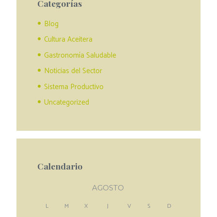
Categorías
Blog
Cultura Aceitera
Gastronomía Saludable
Noticias del Sector
Sistema Productivo
Uncategorized
Calendario
AGOSTO
L
M
X
J
V
S
D