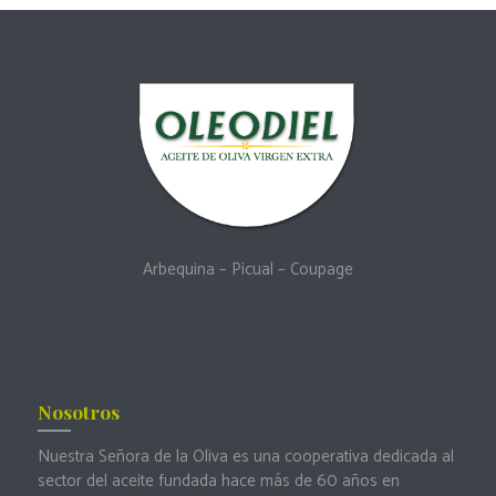
Arbequina
–
Picual
–
Coupage
Nosotros
Nuestra Señora de la Oliva es una cooperativa dedicada al
sector del aceite fundada hace más de 60 años en