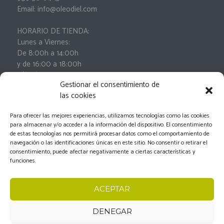
Email: info@oleodiel.com
HORARIO DE TIENDA:
Lunes a Viernes:
De 8:00h a 14:00h
y de 16:00 a 18:00h
Sábados:
Gestionar el consentimiento de
De 9:00h a 13:00h
las cookies
Para ofrecer las mejores experiencias, utilizamos tecnologías como las cookies
para almacenar y/o acceder a la información del dispositivo. El consentimiento
de estas tecnologías nos permitirá procesar datos como el comportamiento de
navegación o las identificaciones únicas en este sitio. No consentir o retirar el
consentimiento, puede afectar negativamente a ciertas características y
funciones.
Oleodiel © 2026.
Aviso Legal
-
Política de privacidad
-
ACEPTAR
Política de cookies
-
Condiciones generales de
contratación
-
Documento de desistimiento
DENEGAR