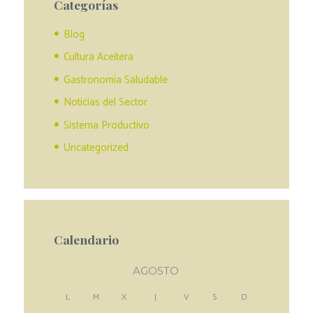
Categorías
Blog
Cultura Aceitera
Gastronomía Saludable
Noticias del Sector
Sistema Productivo
Uncategorized
Calendario
AGOSTO
L
M
X
J
V
S
D