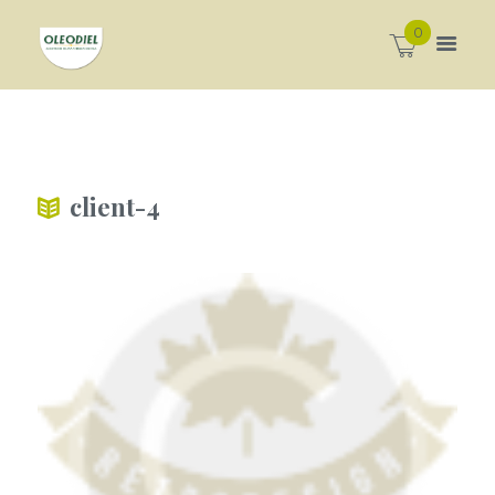
0
client-4