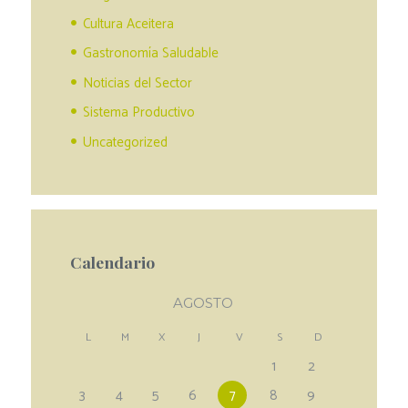
Cultura Aceitera
Gastronomía Saludable
Noticias del Sector
Sistema Productivo
Uncategorized
Calendario
AGOSTO
L
M
X
J
V
S
D
1
2
3
4
5
6
7
8
9