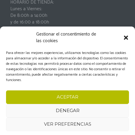
HORARIO DE TIENDA:
Lunes a Viernes:
De 8:00h a 14:00h
y de 16:00 a 18:00h
Sábados:
Gestionar el consentimiento de
De 9:00h a 13:00h
las cookies
Para ofrecer las mejores experiencias, utilizamos tecnologías como las cookies
para almacenar y/o acceder a la información del dispositivo. El consentimiento
de estas tecnologías nos permitirá procesar datos como el comportamiento de
navegación o las identificaciones únicas en este sitio. No consentir o retirar el
consentimiento, puede afectar negativamente a ciertas características y
funciones.
Oleodiel © 2026.
Aviso Legal
-
Política de privacidad
-
ACEPTAR
Política de cookies
-
Condiciones generales de
contratación
-
Documento de desistimiento
DENEGAR
VER PREFERENCIAS