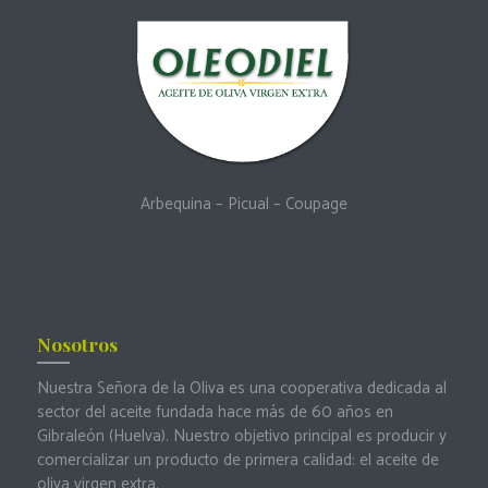
Arbequina
–
Picual
–
Coupage
Nosotros
Nuestra Señora de la Oliva es una cooperativa dedicada al
sector del aceite fundada hace más de 60 años en
Gibraleón (Huelva). Nuestro objetivo principal es producir y
comercializar un producto de primera calidad: el aceite de
oliva virgen extra.