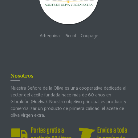
Arbequina
–
Picual
–
Coupage
Nosotros
Nuestra Señora de la Oliva es una cooperativa dedicada al
sector del aceite fundada hace más de 60 años en
Gibraleón (Huelva). Nuestro objetivo principal es producir y
comercializar un producto de primera calidad: el aceite de
oliva virgen extra.