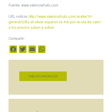
Fuente: www.valenciafruits.com
URL noticia:
http://www.valenciafruits.com/aceite/10-
general/5182-el-olivar-espanol-se-frie-por-la-ola-de-calor-
y-los-precios-suben-y-suben
Compartir:
F
T
E
W
a
w
m
h
c
i
a
a
e
t
i
t
TABLÓN ANUNCIOS
b
t
l
s
o
e
A
o
r
p
k
p