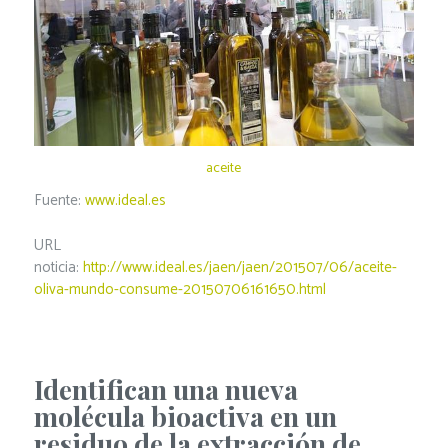
aceite
Fuente:
www.ideal.es
URL
noticia:
http://www.ideal.es/jaen/jaen/201507/06/aceite-
oliva-mundo-consume-20150706161650.html
Identifican una nueva
molécula bioactiva en un
residuo de la extracción de