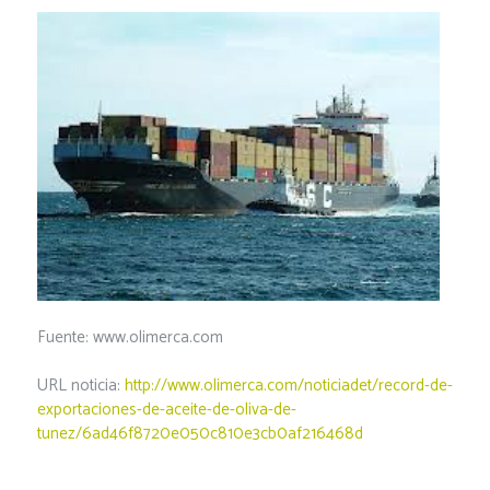
Fuente: www.olimerca.com
URL noticia:
http://www.olimerca.com/noticiadet/record-de-
exportaciones-de-aceite-de-oliva-de-
tunez/6ad46f8720e050c810e3cb0af216468d