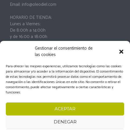
Email: info@oleodiel.com
HORARIO DE TIENDA:
Lunes a Viernes:
De 8:00h a 14:00h
y de 16:00 a 18:00h
Sábados:
Gestionar el consentimiento de
De 9:00h a 13:00h
las cookies
Para ofrecer las mejores experiencias, utilizamos tecnologías como las cookies
para almacenar y/o acceder a la información del dispositivo. El consentimiento
de estas tecnologías nos permitirá procesar datos como el comportamiento de
navegación o las identificaciones únicas en este sitio. No consentir o retirar el
consentimiento, puede afectar negativamente a ciertas características y
funciones.
Oleodiel © 2026.
Aviso Legal
-
Política de privacidad
-
ACEPTAR
Política de cookies
-
Condiciones generales de
contratación
-
Documento de desistimiento
DENEGAR