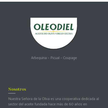
Arbequina
–
Picual
–
Coupage
Nosotros
Nuestra Señora de la Oliva es una cooperativa dedicada al
sector del aceite fundada hace más de 60 años en