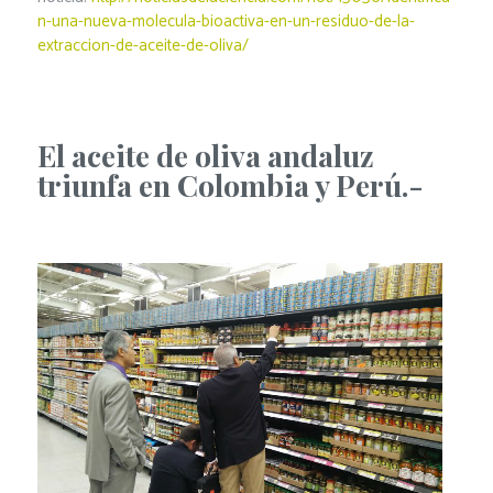
n-una-nueva-molecula-bioactiva-en-un-residuo-de-la-
extraccion-de-aceite-de-oliva/
El aceite de oliva andaluz
triunfa en Colombia y Perú.-