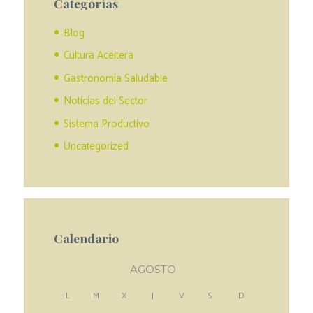
Categorías
Blog
Cultura Aceitera
Gastronomía Saludable
Noticias del Sector
Sistema Productivo
Uncategorized
Calendario
AGOSTO
L
M
X
J
V
S
D