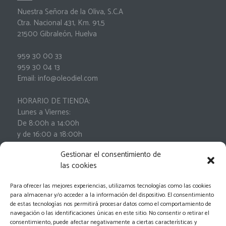
Nuestra Señora de la Oliva, S.C.A
Ctra. Nacional 431, Km. 91,5
21500 Gibraleón, Huelva
959 30 00 33
959 30 04 13
Email: info@oleodiel.com
HORARIO DE TIENDA:
Lunes a Viernes:
De 8:00h a 14:00h
y de 16:00 a 18:00h
Sábados:
Gestionar el consentimiento de
De 9:00h a 13:00h
las cookies
Para ofrecer las mejores experiencias, utilizamos tecnologías como las cookies
para almacenar y/o acceder a la información del dispositivo. El consentimiento
de estas tecnologías nos permitirá procesar datos como el comportamiento de
navegación o las identificaciones únicas en este sitio. No consentir o retirar el
consentimiento, puede afectar negativamente a ciertas características y