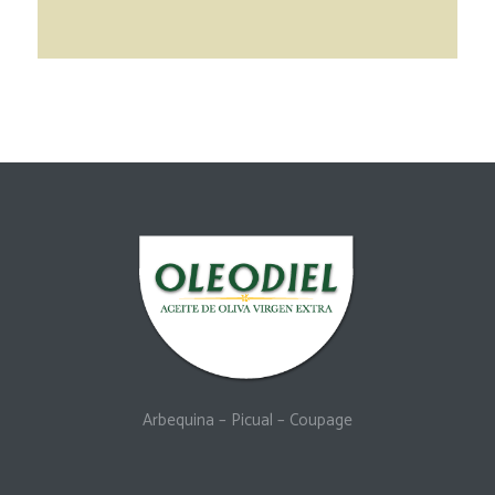
Arbequina
–
Picual
–
Coupage