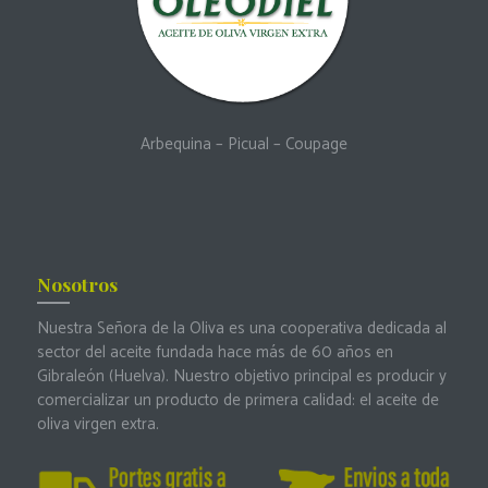
Arbequina
–
Picual
–
Coupage
Nosotros
Nuestra Señora de la Oliva es una cooperativa dedicada al
sector del aceite fundada hace más de 60 años en
Gibraleón (Huelva). Nuestro objetivo principal es producir y
comercializar un producto de primera calidad: el aceite de
oliva virgen extra.