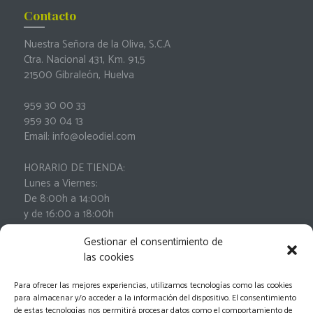
Contacto
Nuestra Señora de la Oliva, S.C.A
Ctra. Nacional 431, Km. 91,5
21500 Gibraleón, Huelva
959 30 00 33
959 30 04 13
Email: info@oleodiel.com
HORARIO DE TIENDA:
Lunes a Viernes:
De 8:00h a 14:00h
y de 16:00 a 18:00h
Sábados:
Gestionar el consentimiento de
De 9:00h a 13:00h
las cookies
Para ofrecer las mejores experiencias, utilizamos tecnologías como las cookies
para almacenar y/o acceder a la información del dispositivo. El consentimiento
de estas tecnologías nos permitirá procesar datos como el comportamiento de