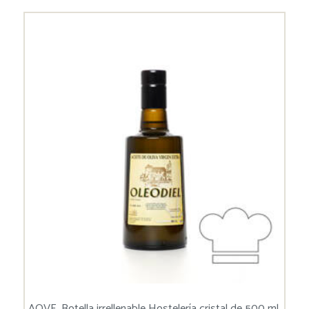
AOVE, Botella irrellenable Hostelería cristal de 500 ml,