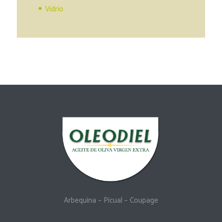
Vidrio
Arbequina
–
Picual
–
Coupage