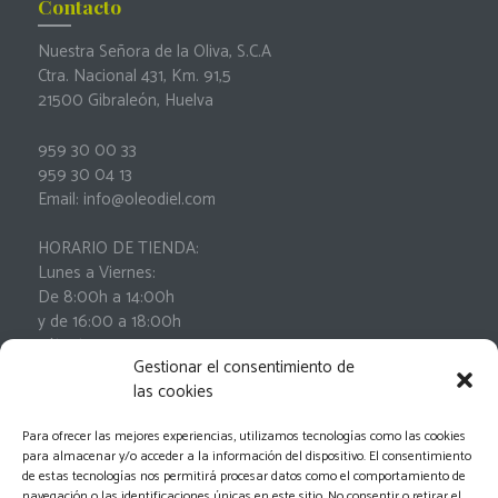
Contacto
Nuestra Señora de la Oliva, S.C.A
Ctra. Nacional 431, Km. 91,5
21500 Gibraleón, Huelva
959 30 00 33
959 30 04 13
Email: info@oleodiel.com
HORARIO DE TIENDA:
Lunes a Viernes:
De 8:00h a 14:00h
y de 16:00 a 18:00h
Sábados:
Gestionar el consentimiento de
De 9:00h a 13:00h
las cookies
Para ofrecer las mejores experiencias, utilizamos tecnologías como las cookies
para almacenar y/o acceder a la información del dispositivo. El consentimiento
de estas tecnologías nos permitirá procesar datos como el comportamiento de
navegación o las identificaciones únicas en este sitio. No consentir o retirar el