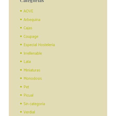
Categorías
AOVE
Arbequina
Cajas
Coupage
Especial Hostelería
Irrellenable
Lata
Miniaturas
Monodosis
Pet
Picual
Sin categoría
Verdial