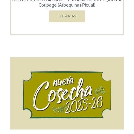
Coupage (Arbequina+Picual)
LEER MÁS