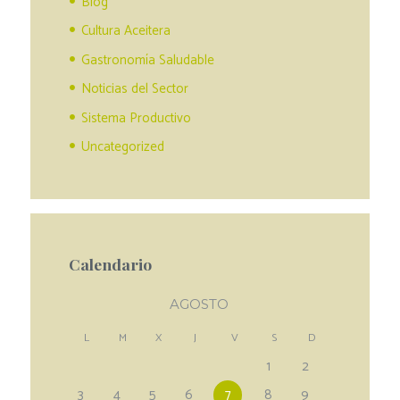
Blog
Cultura Aceitera
Gastronomía Saludable
Noticias del Sector
Sistema Productivo
Uncategorized
Calendario
AGOSTO
L
M
X
J
V
S
D
1
2
3
4
5
6
7
8
9