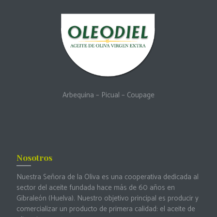
Arbequina
–
Picual
–
Coupage
Nosotros
Nuestra Señora de la Oliva es una cooperativa dedicada al
sector del aceite fundada hace más de 60 años en
Gibraleón (Huelva). Nuestro objetivo principal es producir y
comercializar un producto de primera calidad: el aceite de