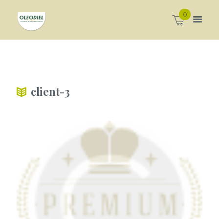
0
client-3