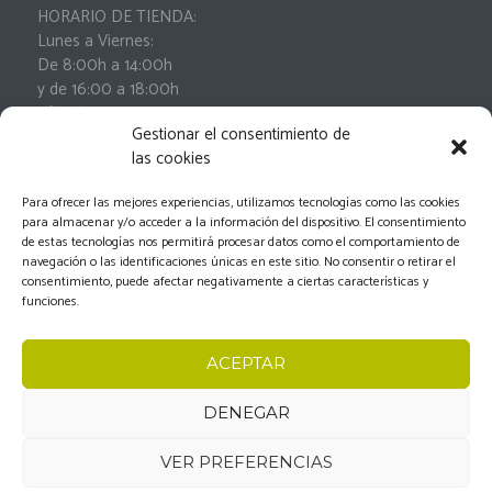
HORARIO DE TIENDA:
Lunes a Viernes:
De 8:00h a 14:00h
y de 16:00 a 18:00h
Sábados:
Gestionar el consentimiento de
De 9:00h a 13:00h
las cookies
Para ofrecer las mejores experiencias, utilizamos tecnologías como las cookies
para almacenar y/o acceder a la información del dispositivo. El consentimiento
de estas tecnologías nos permitirá procesar datos como el comportamiento de
navegación o las identificaciones únicas en este sitio. No consentir o retirar el
consentimiento, puede afectar negativamente a ciertas características y
funciones.
Oleodiel © 2026.
Aviso Legal
-
Política de privacidad
-
ACEPTAR
Política de cookies
-
Condiciones generales de
contratación
-
Documento de desistimiento
DENEGAR
VER PREFERENCIAS